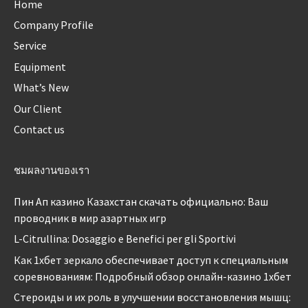
Home
Company Profile
Service
Equipment
What’s New
Our Client
Contact us
ชมผลงานของเรา
Пин Ап казино Казахстан скачать официально: Ваш
проводник в мир азартных игр
L-Citrullina: Dosaggio e Benefici per gli Sportivi
Как 1хбет зеркало обеспечивает доступ к специальным
соревнованиям: Подробный обзор онлайн-казино 1хбет
Стероиды и их роль в улучшении восстановления мышц: