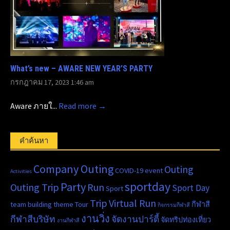
What’s new – AWARE NEW YEAR’S PARTY
กรกฎาคม 17, 2023 1:46 am
Aware ภายใ...
Read more →
คำค้นหา
Company Outing
Outing
COVID-19
event
Activities
sportday
Party
Outing Trip
Run
Sport Day
Sport
Trip
Virtual Run
team building
theme
Tour
กีฬาสี
กิจกรรมกีฬาสี
งานวิ่ง
กีฬาสีบริษัท
จัดงานปาร์ตี้
จัดทริปท่องเที่ยว
งานกีฬาสี