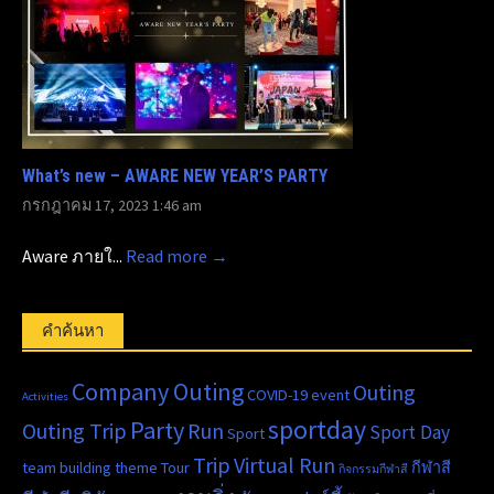
What’s new – AWARE NEW YEAR’S PARTY
กรกฎาคม 17, 2023 1:46 am
Aware ภายใ...
Read more →
คำค้นหา
Company Outing
Outing
COVID-19
event
Activities
sportday
Party
Outing Trip
Run
Sport Day
Sport
Trip
Virtual Run
team building
theme
Tour
กีฬาสี
กิจกรรมกีฬาสี