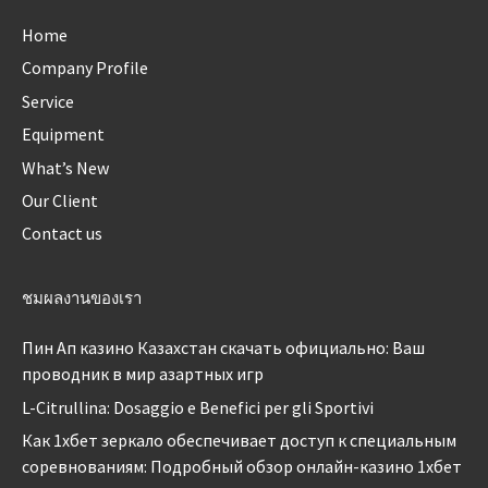
Home
Company Profile
Service
Equipment
What’s New
Our Client
Contact us
ชมผลงานของเรา
Пин Ап казино Казахстан скачать официально: Ваш
проводник в мир азартных игр
L-Citrullina: Dosaggio e Benefici per gli Sportivi
Как 1хбет зеркало обеспечивает доступ к специальным
соревнованиям: Подробный обзор онлайн-казино 1хбет