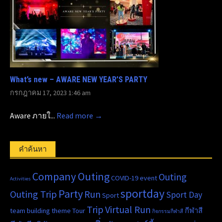
What’s new – AWARE NEW YEAR’S PARTY
กรกฎาคม 17, 2023 1:46 am
Aware ภายใ...
Read more →
คำค้นหา
Company Outing
Outing
COVID-19
event
Activities
sportday
Party
Outing Trip
Run
Sport Day
Sport
Trip
Virtual Run
team building
theme
Tour
กีฬาสี
กิจกรรมกีฬาสี