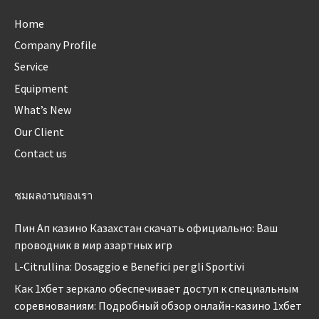
Home
Company Profile
Service
Equipment
What’s New
Our Client
Contact us
ชมผลงานของเรา
Пин Ап казино Казахстан скачать официально: Ваш
проводник в мир азартных игр
L-Citrullina: Dosaggio e Benefici per gli Sportivi
Как 1хбет зеркало обеспечивает доступ к специальным
соревнованиям: Подробный обзор онлайн-казино 1хбет