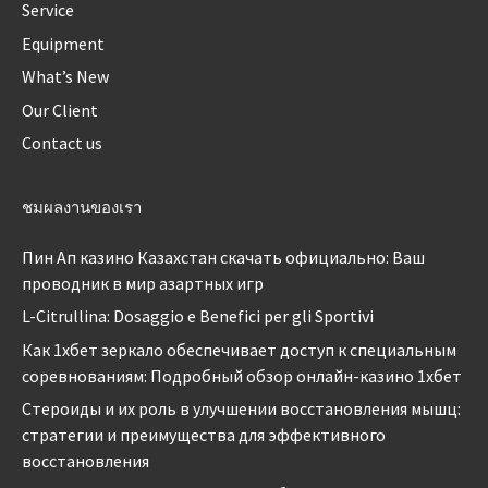
Service
Equipment
What’s New
Our Client
Contact us
ชมผลงานของเรา
Пин Ап казино Казахстан скачать официально: Ваш
проводник в мир азартных игр
L-Citrullina: Dosaggio e Benefici per gli Sportivi
Как 1хбет зеркало обеспечивает доступ к специальным
соревнованиям: Подробный обзор онлайн-казино 1хбет
Стероиды и их роль в улучшении восстановления мышц:
стратегии и преимущества для эффективного
восстановления