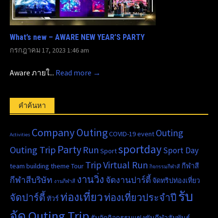
What’s new – AWARE NEW YEAR’S PARTY
กรกฎาคม 17, 2023 1:46 am
Aware ภายใ...
Read more →
คำค้นหา
Company Outing
Outing
COVID-19
event
Activities
sportday
Party
Outing Trip
Run
Sport Day
Sport
Trip
Virtual Run
team building
theme
Tour
กีฬาสี
กิจกรรมกีฬาสี
งานวิ่ง
กีฬาสีบริษัท
จัดงานปาร์ตี้
จัดทริปท่องเที่ยว
งานกีฬาสี
รับ
ท่องเที่ยว
จัดปาร์ตี้
ท่องเที่ยวประจำปี
ทัวร์
จัด Outing Trip
รับจัดกิจกรรมแข่งขันกีฬาสัมพันธ์