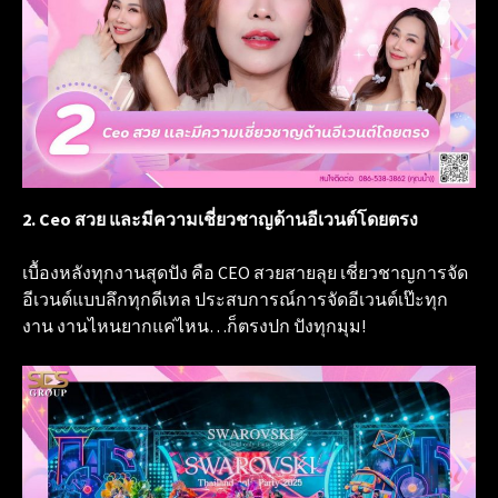
2. Ceo สวย และมีความเชี่ยวชาญด้านอีเวนต์โดยตรง
เบื้องหลังทุกงานสุดปัง คือ CEO สวยสายลุย เชี่ยวชาญการจัด
อีเวนต์แบบลึกทุกดีเทล ประสบการณ์การจัดอีเวนต์เป๊ะทุก
งาน งานไหนยากแค่ไหน…ก็ตรงปก ปังทุกมุม!