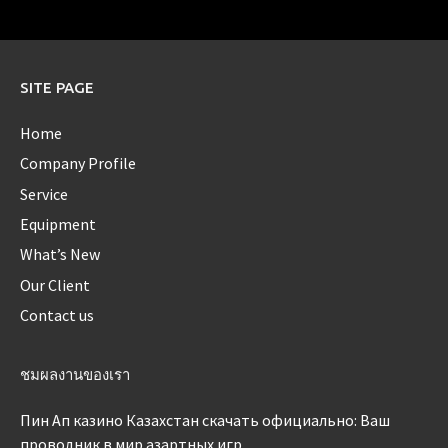
SITE PAGE
Home
Company Profile
Service
Equipment
What’s New
Our Client
Contact us
ชมผลงานของเรา
Пин Ап казино Казахстан скачать официально: Ваш
проводник в мир азартных игр