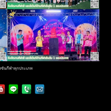
แข่งขันกีฬาทุกประเภท