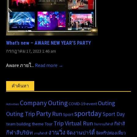
What’s new – AWARE NEW YEAR’S PARTY
กรกฎาคม 17, 2023 1:46 am
Aware ภายใ...
Read more →
คำค้นหา
Company Outing
Outing
COVID-19
event
Activities
sportday
Party
Outing Trip
Run
Sport Day
Sport
Trip
Virtual Run
team building
theme
Tour
กีฬาสี
กิจกรรมกีฬาสี
งานวิ่ง
กีฬาสีบริษัท
จัดงานปาร์ตี้
จัดทริปท่องเที่ยว
งานกีฬาสี