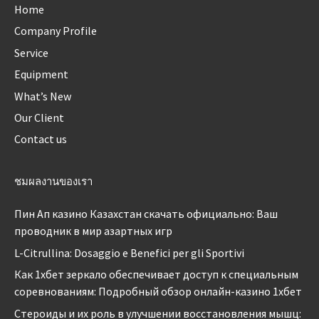
Home
Company Profile
Service
Equipment
What’s New
Our Client
Contact us
ชมผลงานของเรา
Пин Ап казино Казахстан скачать официально: Ваш
проводник в мир азартных игр
L-Citrullina: Dosaggio e Benefici per gli Sportivi
Как 1хбет зеркало обеспечивает доступ к специальным
соревнованиям: Подробный обзор онлайн-казино 1хбет
Стероиды и их роль в улучшении восстановления мышц: