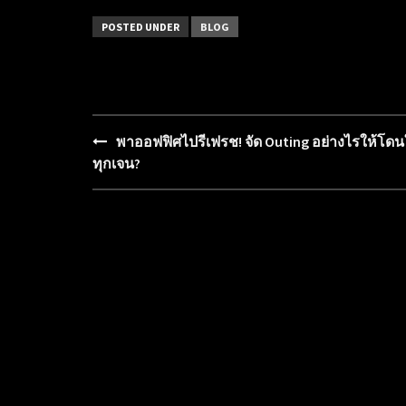
POSTED UNDER
BLOG
พาออฟฟิศไปรีเฟรช! จัด Outing อย่างไรให้โดน
Post
ทุกเจน?
navigation