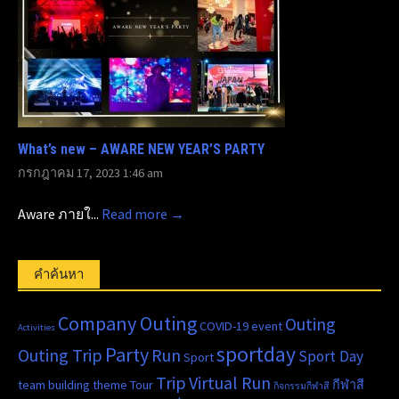
What’s new – AWARE NEW YEAR’S PARTY
กรกฎาคม 17, 2023 1:46 am
Aware ภายใ...
Read more →
คำค้นหา
Company Outing
Outing
COVID-19
event
Activities
sportday
Party
Outing Trip
Run
Sport Day
Sport
Trip
Virtual Run
team building
theme
Tour
กีฬาสี
กิจกรรมกีฬาสี