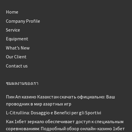
Home
Company Profile
Service
Equipment
What’s New
Our Client
Contact us
ชมผลงานของเรา
Пин Ап казино Казахстан скачать официально: Ваш
проводник в мир азартных игр
L-Citrullina: Dosaggio e Benefici per gli Sportivi
Как 1хбет зеркало обеспечивает доступ к специальным
соревнованиям: Подробный обзор онлайн-казино 1хбет