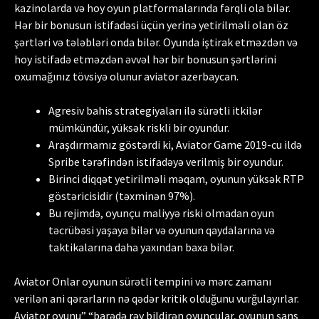
kazinolarda və hoy oyun platformalarında fərqli ola bilər.
Hər bir bonusun istifadəsi üçün yerinə yetirilməli olan öz
şərtləri və tələbləri onda bilər. Oyunda iştirak etməzdən və
hoy istifadə etməzdən əvvəl hər bir bonusun şərtlərini
oxumağınız tövsiyə olunur aviator azerbaycan.
Agresiv bahis strategiyaları ilə sürətli itkilər
mümkündür, yüksək riskli bir oyundur.
Araşdırmamız göstərdi ki, Aviator Game 2019-cu ildə
Spribe tərəfindən istifadəyə verilmiş bir oyundur.
Birinci diqqət yetirilməli məqam, oyunun yüksək RTP
göstəricisidir (təxminən 97%).
Bu rejimdə, oyunçu maliyyə riski olmadan oyun
təcrübəsi yaşaya bilər və oyunun qaydalarına və
taktikalarına daha yaxından baxa bilər.
Aviator Onlar oyunun sürətli tempini və mərc zamanı
verilən ani qərarların nə qədər kritik olduğunu vurğulayırlar.
Aviator oyunu” “barədə rəy bildirən oyunçular, oyunun şans