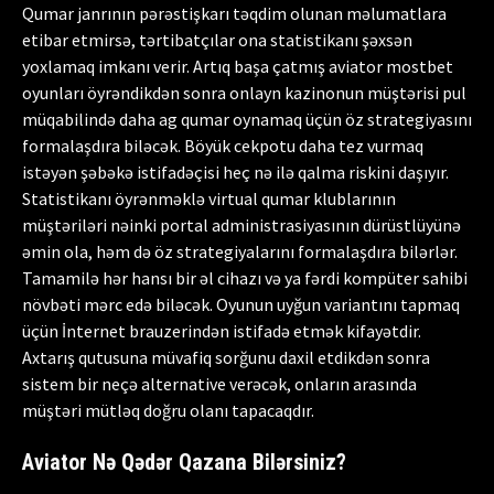
Qumar janrının pərəstişkarı təqdim olunan məlumatlara
etibar etmirsə, tərtibatçılar ona statistikanı şəxsən
yoxlamaq imkanı verir. Artıq başa çatmış aviator mostbet
oyunları öyrəndikdən sonra onlayn kazinonun müştərisi pul
müqabilində daha ag qumar oynamaq üçün öz strategiyasını
formalaşdıra biləcək. Böyük cekpotu daha tez vurmaq
istəyən şəbəkə istifadəçisi heç nə ilə qalma riskini daşıyır.
Statistikanı öyrənməklə virtual qumar klublarının
müştəriləri nəinki portal administrasiyasının dürüstlüyünə
əmin ola, həm də öz strategiyalarını formalaşdıra bilərlər.
Tamamilə hər hansı bir əl cihazı və ya fərdi kompüter sahibi
növbəti mərc edə biləcək. Oyunun uyğun variantını tapmaq
üçün İnternet brauzerindən istifadə etmək kifayətdir.
Axtarış qutusuna müvafiq sorğunu daxil etdikdən sonra
sistem bir neçə alternative verəcək, onların arasında
müştəri mütləq doğru olanı tapacaqdır.
Aviator Nə Qədər Qazana Bilərsiniz?