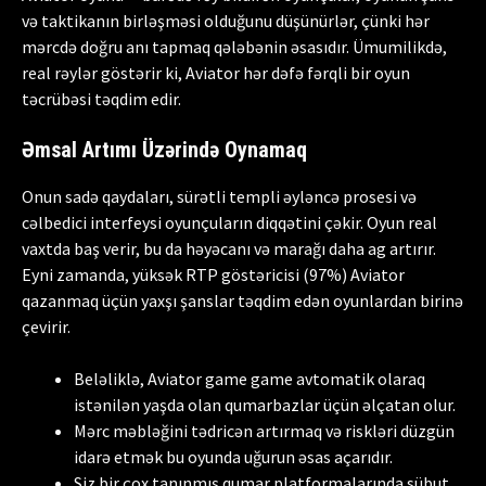
və taktikanın birləşməsi olduğunu düşünürlər, çünki hər
mərcdə doğru anı tapmaq qələbənin əsasıdır. Ümumilikdə,
real rəylər göstərir ki, Aviator hər dəfə fərqli bir oyun
təcrübəsi təqdim edir.
Əmsal Artımı Üzərində Oynamaq
Onun sadə qaydaları, sürətli templi əyləncə prosesi və
cəlbedici interfeysi oyunçuların diqqətini çəkir. Oyun real
vaxtda baş verir, bu da həyəcanı və marağı daha ag artırır.
Eyni zamanda, yüksək RTP göstəricisi (97%) Aviator
qazanmaq üçün yaxşı şanslar təqdim edən oyunlardan birinə
çevirir.
Beləliklə, Aviator game game avtomatik olaraq
istənilən yaşda olan qumarbazlar üçün əlçatan olur.
Mərc məbləğini tədricən artırmaq və riskləri düzgün
idarə etmək bu oyunda uğurun əsas açarıdır.
Siz bir çox tanınmış qumar platformalarında sübut