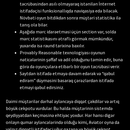
təcrübəsindən asılı olmayaraq istənilən İnternet
istifadəçisi funksionallıqda naviqasiya edə biləcək.
Növbəti oyun bitdikdən sonra müştəri statistika ilə
tanış ola bilər.
Aşağıda mərc idarəetməsi üçün section var, solda
mərc statistikasını ətraflı görmək mümkündür,
yuxarıda isə raund tarixinə baxılır.
Provably Reasonable texnologiyası oyunun
nəticələrinin şəffaf və adil olduğunu təmin edir, buna
görə də oyunçulara etibarlı bir oyun təcrübəsi verir.
Saytdan istifadə etməyə davam edərək və “qəbul
edirəm” düyməsini basaraq çərəzlərdən istifadə
etməyi qəbul edirsiniz.
Daimi müştərilər dərhal əyləncəyə diqqət çəkdilər və artıq
böyük cekpotu vurdular. Bu halda müştərinin sistemdə
qeydiyyatdan keçməsinə ehtiyac yoxdur. Hər hansı digər
onlayn qumar əyləncələrində olduğu kimi, Aviator oyna da
yalnız diqqətli istifadəçi uğur qazana və böyük cekpot