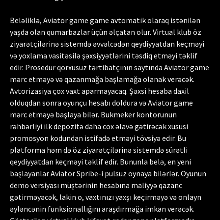
Beləliklə, Aviator game game avtomatik olaraq istənilən
yaşda olan qumarbazlar üçün əlçatan olur. Virtual klub öz
ziyarətçilərinə sistemdə əvvəlcədən qeydiyyatdan keçməyi
və yoxlama vasitəsilə şəxsiyyətlərini təsdiq etməyi təklif
edir. Prosedur qorxusuz tərtibatçının saytında Aviator game
mərc etməyə və qazanmağa başlamağa olanak verəcək.
Avtorizasiya çox vaxt aparmayacaq. Şəxsi hesaba daxil
olduqdan sonra oyunçu hesabı doldura və Aviator game
mərc etməyə başlaya bilər. Bukmeker kontorunun
rəhbərliyi ilk depozitə daha cox əlavə gətirəcək xüsusi
promosyon kodundan istifadə etməyi tövsiyə edir. Bu
platforma həm də öz ziyarətçilərinə sistemdə sürətli
qeydiyyatdan keçməyi təklif edir. Bununla belə, en yeni
başlayanlar Aviator Spribe-i pulsuz oynaya bilərlər. Oyunun
demo versiyası müştərinin hesabına maliyyə qazanc
gətirməyəcək, lakin o, vaxtınızı yaxşı keçirməyə və onlayn
əyləncənin funksionallığını araşdırmağa imkan verəcək.