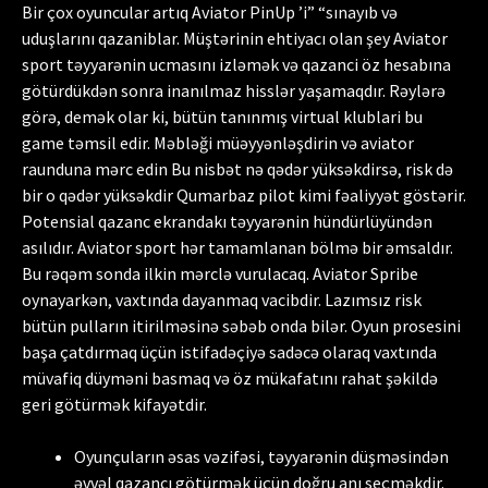
Bir çox oyuncular artıq Aviator PinUp ’i” “sınayıb və
uduşlarını qazaniblar. Müştərinin ehtiyacı olan şey Aviator
sport təyyarənin ucmasını izləmək və qazanci öz hesabına
götürdükdən sonra inanılmaz hisslər yaşamaqdır. Rəylərə
görə, demək olar ki, bütün tanınmış virtual klublari bu
game təmsil edir. Məbləği müəyyənləşdirin və aviator
raunduna mərc edin Bu nisbət nə qədər yüksəkdirsə, risk də
bir o qədər yüksəkdir Qumarbaz pilot kimi fəaliyyət göstərir.
Potensial qazanc ekrandakı təyyarənin hündürlüyündən
asılıdır. Aviator sport hər tamamlanan bölmə bir əmsaldır.
Bu rəqəm sonda ilkin mərclə vurulacaq. Aviator Spribe
oynayarkən, vaxtında dayanmaq vacibdir. Lazımsız risk
bütün pulların itirilməsinə səbəb onda bilər. Oyun prosesini
başa çatdırmaq üçün istifadəçiyə sadəcə olaraq vaxtında
müvafiq düyməni basmaq və öz mükafatını rahat şəkildə
geri götürmək kifayətdir.
Oyunçuların əsas vəzifəsi, təyyarənin düşməsindən
əvvəl qazancı götürmək üçün doğru anı seçməkdir.