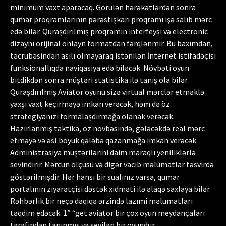
minimum vaxt aparacaq. Görülən hərəkətlərdən sonra
qumar proqramlarının pərəstişkarı proqramı işə salıb mərc
edə bilər. Quraşdırılmış proqramın interfeysi və electronic
dizaynı orijinal onlayn formatdan fərqlənmir. Bu baxımdan,
təcrübəsindən asılı olmayaraq istənilən İnternet istifadəçisi
funksionallıqda naviqasiya edə biləcək. Növbəti oyun
bitdikdən sonra müştəri statistika ilə tanış ola bilər.
Quraşdırılmış Aviator oyunu sizə virtual mərclər etməklə
yaxşı vaxt keçirməyə imkan verəcək, həm də öz
strategiyanızı formalaşdırmağa olanak verəcək.
Hazırlanmış taktika, öz növbəsində, gələcəkdə real mərc
etməyə və əsl böyük qələbə qazanmağa imkan verəcək.
Administrasiya müştərilərini daim maraqlı yeniliklərlə
sevindirir. Mərcün ölçüsü və digər vacib məlumatlar təsvirdə
göstərilmişdir. Hər hansı bir sualınız varsa, qumar
portalının ziyarətçisi dəstək xidməti ilə əlaqə saxlaya bilər.
Rəhbərlik bir neçə dəqiqə ərzində lazımi məlumatları
təqdim edəcək. 1″ “get aviator bir çox oyun meydançaları
tərəfindən tanınmış və sevilən bir oyundur.