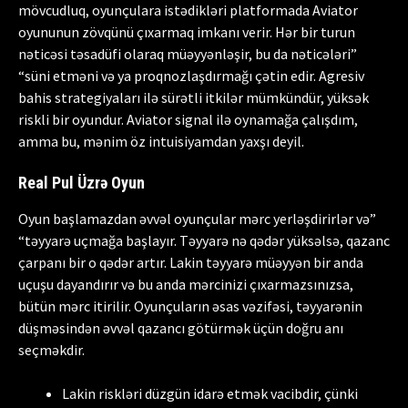
mövcudluq, oyunçulara istədikləri platformada Aviator
oyununun zövqünü çıxarmaq imkanı verir. Hər bir turun
nəticəsi təsadüfi olaraq müəyyənləşir, bu da nəticələri”
“süni etməni və ya proqnozlaşdırmağı çətin edir. Agresiv
bahis strategiyaları ilə sürətli itkilər mümkündür, yüksək
riskli bir oyundur. Aviator signal ilə oynamağa çalışdım,
amma bu, mənim öz intuisiyamdan yaxşı deyil.
Real Pul Üzrə Oyun
Oyun başlamazdan əvvəl oyunçular mərc yerləşdirirlər və”
“təyyarə uçmağa başlayır. Təyyarə nə qədər yüksəlsə, qazanc
çarpanı bir o qədər artır. Lakin təyyarə müəyyən bir anda
uçuşu dayandırır və bu anda mərcinizi çıxarmazsınızsa,
bütün mərc itirilir. Oyunçuların əsas vəzifəsi, təyyarənin
düşməsindən əvvəl qazancı götürmək üçün doğru anı
seçməkdir.
Lakin riskləri düzgün idarə etmək vacibdir, çünki