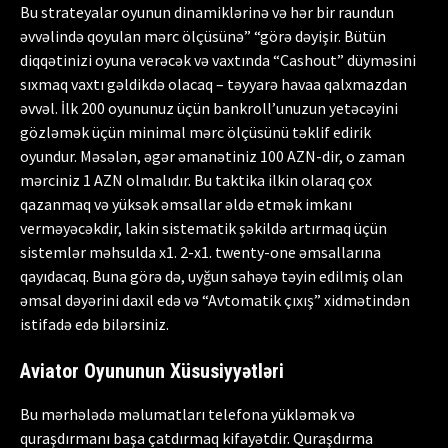
Bu strateyalar oyunun dinamiklərinə və hər bir raundun
əvvəlində qoyulan mərc ölçüsünə” “görə dəyişir. Bütün
diqqətinizi oyuna verəcək və vaxtında “Cashout” düyməsini
sıxmaq vaxtı gəldikdə olacaq – təyyarə havaa qalxmazdan
əvvəl. İlk 200 oyununuz üçün bankroll’unuzun yetəcəyini
gözləmək üçün minimal mərc ölçüsünü təklif edirik
oyundur. Məsələn, əgər əmanətiniz 100 AZN-dir, o zaman
mərciniz 1 AZN olmalıdır. Bu taktika ilkin olaraq çox
qazanmaq və yüksək əmsallar əldə etmək imkanı
verməyəcəkdir, lakin sistematik şəkildə artırmaq üçün
sistemlər məhsulda x1. 2-x1. twenty-one əmsallarına
qayıdacaq. Buna görə də, uyğun sahəyə təyin edilmiş olan
əmsal dəyərini daxil edə və “Avtomatik çıxış” xidmətindən
istifadə edə bilərsiniz.
Aviator Oyununun Xüsusiyyətləri
Bu mərhələdə məlumatları telefona yükləmək və
quraşdırmanı başa çatdırmaq kifayətdir. Quraşdırma