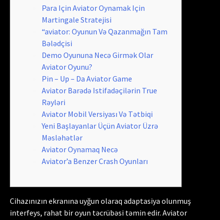
Para Için Aviator Oynamak Için
Martingale Stratejisi
“aviator: Oyunun Və Qazanmağın Tam
Bələdçisi
Demo Oyununa Necə Girmək Olar
Aviator Oyunu?
Pin – Up – Da Aviator Game
Aviator Barədə Istifadəçilərin True
Rəyləri
Aviator Mobil Versiyası Və Tətbiqi
Yeni Başlayanlar Üçün Aviator Üzrə
Məsləhətlər
Aviator Oynamaq Necə
Aviator’a Benzer Crash Oyunları
Cihazınızın ekranına uyğun olaraq adaptasiya olunmuş
interfeys, rahat bir oyun təcrübəsi təmin edir. Aviator