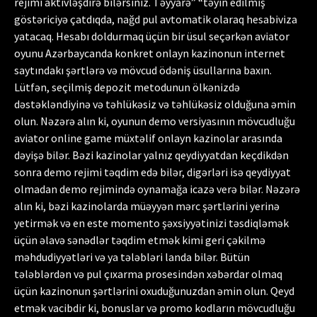
rejimi aktivləşdirə bilərsiniz. Təyyarə” “təyin edilmiş
göstəriciyə çatdıqda, nağd pul avtomatik olaraq hesabiviza
yatacaq. Hesabı doldurmaq üçün bir üsul seçərkən aviator
oyunu Azərbaycanda konkret onlayn kazinonun internet
saytındakı şərtlərə və mövcud ödəniş üsullarına baxın.
Lütfən, seçilmiş depozit metodunun ölkənizdə
dəstəkləndiyinə və təhlükəsiz və təhlükəsiz olduğuna əmin
olun. Nəzərə alın ki, oyunun demo versiyasının mövcudluğu
aviator online game müxtəlif onlayn kazinolar arasında
dəyişə bilər. Bəzi kazinolar yalnız qeydiyyatdan keçdikdən
sonra demo rejimi təqdim edə bilər, digərləri isə qeydiyyat
olmadan demo rejimində oynamağa icazə verə bilər. Nəzərə
alın ki, bəzi kazinolarda müəyyən mərc şərtlərini yerinə
yetirmək və en este momento şəxsiyyətinizi təsdiqləmək
üçün əlavə sənədlər təqdim etmək kimi geri çəkilmə
məhdudiyyətləri və ya tələbləri landa bilər. Bütün
tələblərdən və pul çıxarma prosesindən xəbərdar olmaq
üçün kazinonun şərtlərini oxuduğunuzdan əmin olun. Qeyd
etmək vacibdir ki, bonuslar və promo kodların mövcudluğu