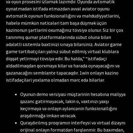
və oyun prosesini izləmək lazımdır. Oyunda avtomatik
oynatmadan istifadə etməzdən əvvəl aviator oyunu
avtomatik oyunun funksionallığını və məhdudiyyətlərini,
habelə mümkün nəticələri tam başa düşmək üçün
kazinonun şərtlərini oxumağınız tövsiyə olunur. Siz bir çox
tanınmış qumar platformalarında sübut oluna bilən
ədalətli sistemlə bəxtinizi sınaya bilərsiniz. Aviator game
game tərtibatçıları yalnız sübut edilmiş virtual klublara
diqqət yetirməyi tövsiyə edir. Bu halda,” “istifadəçi
aldadilmaqdan qorxmaya bilər və harada oynayacağını və
qazanacağını semblante tapacaqdır. 1win onlayn kazino
istifadəçiləri yoxlama olmadan mərc edə bilərlər.
Oyunun demo versiyası müştərinin hesabına maliyyə
qazanc gətirməyəcək, lakin o, vaxtınızı yaxşı
keçirməyə və onlayn əyləncənin funksionallığını
araşdırmağa imkan verəcək.
Quraşdırılmış proqramın interfeysi və virtual dizaynı
orijinal onlayn formatdan fərqlənmir. Bu baxımdan,