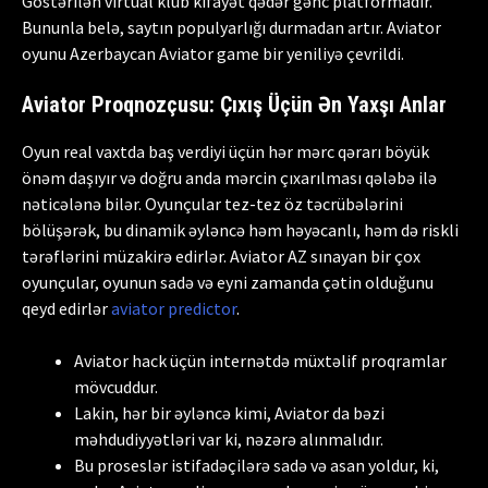
Göstərilən virtual klub kifayət qədər gənc platformadır.
Bununla belə, saytın populyarlığı durmadan artır. Aviator
oyunu Azerbaycan Aviator game bir yeniliyə çevrildi.
Aviator Proqnozçusu: Çıxış Üçün Ən Yaxşı Anlar
Oyun real vaxtda baş verdiyi üçün hər mərc qərarı böyük
önəm daşıyır və doğru anda mərcin çıxarılması qələbə ilə
nəticələnə bilər. Oyunçular tez-tez öz təcrübələrini
bölüşərək, bu dinamik əyləncə həm həyəcanlı, həm də riskli
tərəflərini müzakirə edirlər. Aviator AZ sınayan bir çox
oyunçular, oyunun sadə və eyni zamanda çətin olduğunu
qeyd edirlər
aviator predictor
.
Aviator hack üçün internətdə müxtəlif proqramlar
mövcuddur.
Lakin, hər bir əyləncə kimi, Aviator da bəzi
məhdudiyyətləri var ki, nəzərə alınmalıdır.
Bu proseslər istifadəçilərə sadə və asan yoldur, ki,