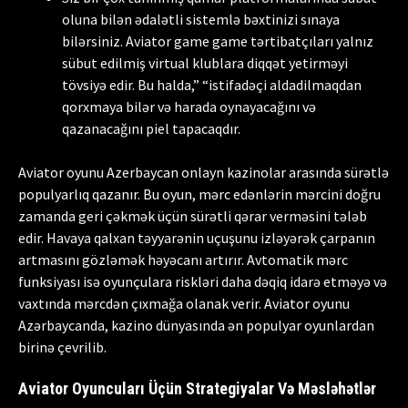
oluna bilən ədalətli sistemlə bəxtinizi sınaya
bilərsiniz. Aviator game game tərtibatçıları yalnız
sübut edilmiş virtual klublara diqqət yetirməyi
tövsiyə edir. Bu halda,” “istifadəçi aldadilmaqdan
qorxmaya bilər və harada oynayacağını və
qazanacağını piel tapacaqdır.
Aviator oyunu Azerbaycan onlayn kazinolar arasında sürətlə
populyarlıq qazanır. Bu oyun, mərc edənlərin mərcini doğru
zamanda geri çəkmək üçün sürətli qərar verməsini tələb
edir. Havaya qalxan təyyarənin uçuşunu izləyərək çarpanın
artmasını gözləmək həyəcanı artırır. Avtomatik mərc
funksiyası isə oyunçulara riskləri daha dəqiq idarə etməyə və
vaxtında mərcdən çıxmağa olanak verir. Aviator oyunu
Azərbaycanda, kazino dünyasında ən populyar oyunlardan
birinə çevrilib.
Aviator Oyuncuları Üçün Strategiyalar Və Məsləhətlər