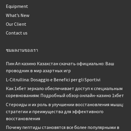
Equipment
What’s New
Our Client
Contact us
ชมผลงานของเรา
Пин Ап казино Казахстан скачать официально: Ваш
проводник в мир азартных игр
L-Citrullina: Dosaggio e Benefici per gli Sportivi
Как 1хбет зеркало обеспечивает доступ к специальным
соревнованиям: Подробный обзор онлайн-казино 1хбет
Стероиды и их роль в улучшении восстановления мышц:
стратегии и преимущества для эффективного
восстановления
Почему пептиды становятся все более популярными в