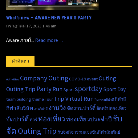
What’s new – AWARE NEW YEAR’S PARTY
กรกฎาคม 17, 2023 1:46 am
Aware ภายใ...
Read more →
คำค้นหา
Company Outing
Outing
COVID-19
event
Activities
sportday
Party
Outing Trip
Run
Sport Day
Sport
Trip
Virtual Run
team building
theme
Tour
กีฬาสี
กิจกรรมกีฬาสี
งานวิ่ง
กีฬาสีบริษัท
จัดงานปาร์ตี้
จัดทริปท่องเที่ยว
งานกีฬาสี
รับ
ท่องเที่ยว
จัดปาร์ตี้
ท่องเที่ยวประจำปี
ทัวร์
จัด Outing Trip
รับจัดกิจกรรมแข่งขันกีฬาสัมพันธ์