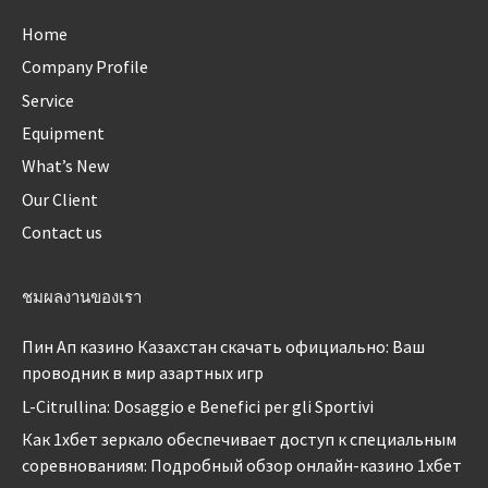
Home
Company Profile
Service
Equipment
What’s New
Our Client
Contact us
ชมผลงานของเรา
Пин Ап казино Казахстан скачать официально: Ваш
проводник в мир азартных игр
L-Citrullina: Dosaggio e Benefici per gli Sportivi
Как 1хбет зеркало обеспечивает доступ к специальным
соревнованиям: Подробный обзор онлайн-казино 1хбет