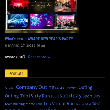
What’s new – AWARE NEW YEAR’S PARTY
กรกฎาคม 17, 2023 1:46 am
Aware ภายใ...
Read more →
คำค้นหา
Company Outing
Outing
COVID-19
event
Activities
sportday
Party
Outing Trip
Run
Sport Day
Sport
Trip
Virtual Run
team building
theme
Tour
กีฬาสี
กิจกรรมกีฬาสี