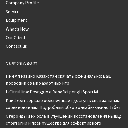
Company Profile
Service
Equipment
What’s New
Our Client
Contact us
ชมผลงานของเรา
Пин Ап казино Казахстан скачать официально: Ваш
проводник в мир азартных игр
L-Citrullina: Dosaggio e Benefici per gli Sportivi
Как 1хбет зеркало обеспечивает доступ к специальным
соревнованиям: Подробный обзор онлайн-казино 1хбет
Стероиды и их роль в улучшении восстановления мышц:
стратегии и преимущества для эффективного