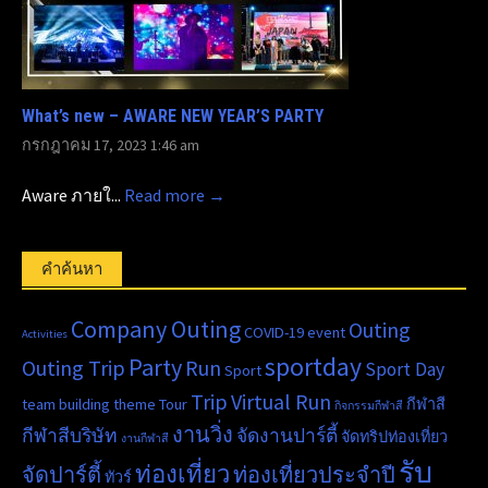
What’s new – AWARE NEW YEAR’S PARTY
กรกฎาคม 17, 2023 1:46 am
Aware ภายใ...
Read more →
คำค้นหา
Company Outing
Outing
COVID-19
event
Activities
sportday
Party
Outing Trip
Run
Sport Day
Sport
Trip
Virtual Run
team building
theme
Tour
กีฬาสี
กิจกรรมกีฬาสี
งานวิ่ง
กีฬาสีบริษัท
จัดงานปาร์ตี้
จัดทริปท่องเที่ยว
งานกีฬาสี
รับ
ท่องเที่ยว
จัดปาร์ตี้
ท่องเที่ยวประจำปี
ทัวร์