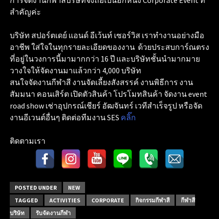
สำคัญค่ะ
บริษัท สปอร์ตเดย์ แอนด์ อีเว้นท์ เซอร์วิส เราทำงานอย่างมือ
อาชีพ ใส่ใจในทุกรายละเอียดของงาน ด้วยประสบการ์ณตรง
ที่อยู่ในวงการนี้มามากกว่า 16 ปี และบริษัทชั้นนำมากมาย
วางใจให้จัดงานมาแล้วกว่า 4,000 บริษัท
สนใจจัดงานกีฬาสี งานจัดเลี้ยงสังสรรค์ งานพิธีการ งาน
สัมมนา คอนเสิร์ต เปิดตัวสินค้า โปรโมทสินค้า จัดงาน event
road show เช่าอุปกรณ์เชียร์ อัฒจันทร์ เวทีสำเร็จรูป หรือจัด
งานอีเวนต์อื่นๆ ติดต่อทีมงาน SES
คลิ๊ก
ติดตามเรา
POSTED UNDER
NEW
TAGGED
ACTIVITIES
CORPORATE
กิจกรรมกีฬาสี
กีฬาสี
บริษัท
รับจัดงานกีฬา